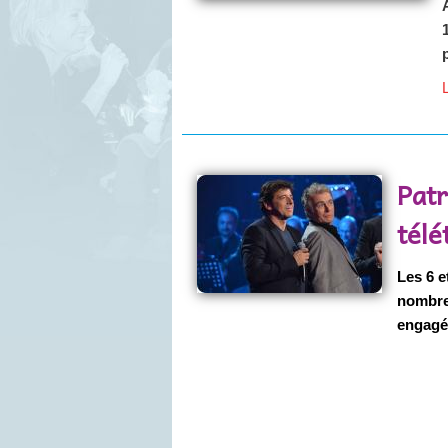
L
Patr
tél
Les 6 e
nombreu
engagé