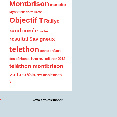
Montbrison
musette
Myopathie
Notre Dame
Objectif T
Rallye
randonnée
roche
résultat
Savigneux
telethon
tennis
Théatre
Tournoi
des pénitents
téléthon 2013
téléthon montbrison
voiture
Voitures anciennes
VTT
t
www.afm-telethon.fr