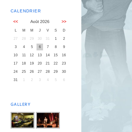
CALENDRIER
<<
Août 2026
>>
L
M
M
J
V
S
D
27
28
29
30
31
1
2
3
4
5
6
7
8
9
10
11
12
13
14
15
16
17
18
19
20
21
22
23
24
25
26
27
28
29
30
31
1
2
3
4
5
6
GALLERY