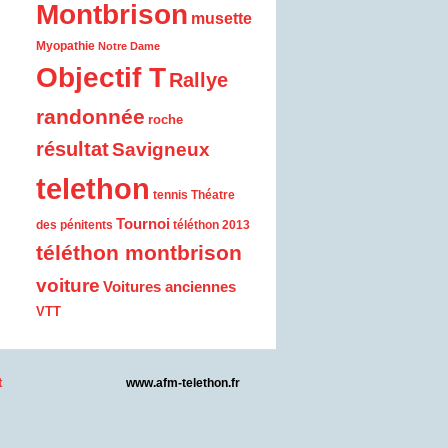
Montbrison
musette
Myopathie
Notre Dame
Objectif T
Rallye
randonnée
roche
résultat
Savigneux
telethon
tennis
Théatre
Tournoi
des pénitents
téléthon 2013
téléthon montbrison
voiture
Voitures anciennes
VTT
t
www.afm-telethon.fr