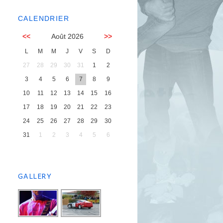
CALENDRIER
<<
Août 2026
>>
L
M
M
J
V
S
D
27
28
29
30
31
1
2
3
4
5
6
7
8
9
10
11
12
13
14
15
16
17
18
19
20
21
22
23
24
25
26
27
28
29
30
31
1
2
3
4
5
6
GALLERY