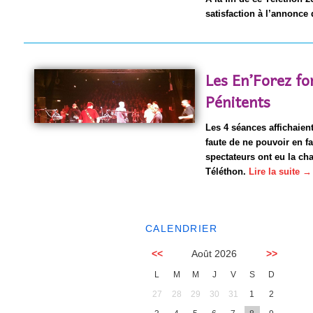
satisfaction à l’annonce 
Les En’Forez fo
Pénitents
Les 4 séances affichaie
faute de ne pouvoir en f
spectateurs ont eu la ch
Téléthon.
Lire la suite
→
CALENDRIER
<<
Août 2026
>>
L
M
M
J
V
S
D
27
28
29
30
31
1
2