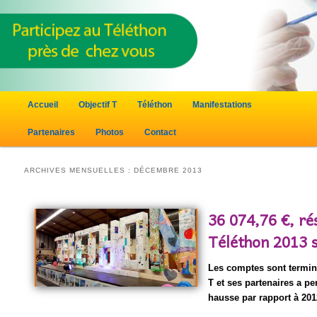
Menu principal
Accueil
Objectif T
Téléthon
Manifestations
Aller au contenu principal
Aller au contenu secondaire
Partenaires
Photos
Contact
ARCHIVES MENSUELLES :
DÉCEMBRE 2013
36 074,76 €, rés
Téléthon 2013 
Les comptes sont terminé
T et ses partenaires a p
hausse par rapport à 20