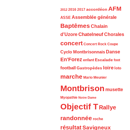
AFM
accordéon
2016
2017
2012
Assemblée générale
ASSE
Baptêmes
Chalain
d'Uzore
Chatelneuf
Chorales
concert
Concert Rock
Coupe
Cyclo Montbrisonnais
Danse
En'Forez
Escalade
enfant
foot
loire
football
Gastropèdes
loto
marche
Mario Meunier
Montbrison
musette
Myopathie
Notre Dame
Objectif T
Rallye
randonnée
roche
résultat
Savigneux