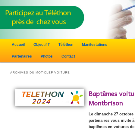
Menu principal
Accueil
Objectif T
Téléthon
Manifestations
Aller au contenu principal
Aller au contenu secondaire
Partenaires
Photos
Contact
ARCHIVES DU MOT-CLEF
VOITURE
Baptêmes voitur
Montbrison
Le dimanche 27 octobre d
partenaires vous invite 
baptêmes en voitures de 