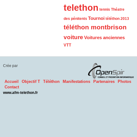
telethon
tennis
Théatre
Tournoi
des pénitents
téléthon 2013
téléthon montbrison
voiture
Voitures anciennes
VTT
Crée par
Accueil
Objectif T
Téléthon
Manifestations
Partenaires
Photos
Contact
www.afm-telethon.fr