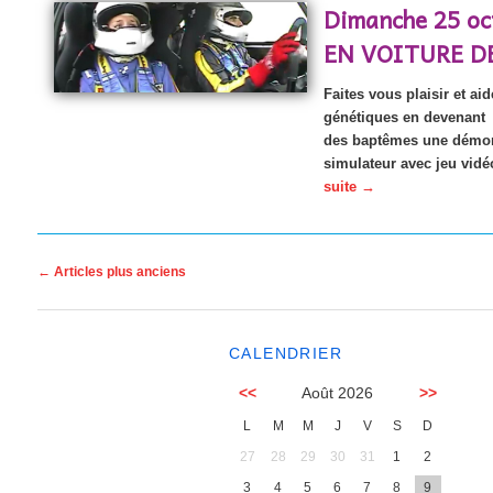
Dimanche 25 o
EN VOITURE D
Faites vous plaisir et ai
génétiques en devenant c
des baptêmes une démons
simulateur avec jeu vid
suite
→
Navigation des articles
←
Articles plus anciens
CALENDRIER
<<
Août 2026
>>
L
M
M
J
V
S
D
27
28
29
30
31
1
2
3
4
5
6
7
8
9