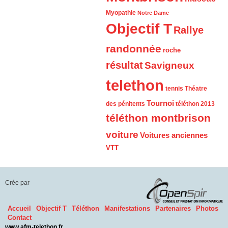
Myopathie
Notre Dame
Objectif T
Rallye
randonnée
roche
résultat
Savigneux
telethon
tennis
Théatre
Tournoi
des pénitents
téléthon 2013
téléthon montbrison
voiture
Voitures anciennes
VTT
Crée par
Accueil
Objectif T
Téléthon
Manifestations
Partenaires
Photos
Contact
www.afm-telethon.fr