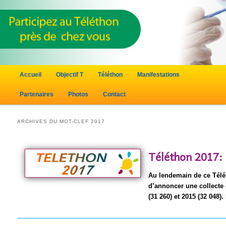
Menu principal
Accueil
Objectif T
Téléthon
Manifestations
Aller au contenu principal
Aller au contenu secondaire
Partenaires
Photos
Contact
ARCHIVES DU MOT-CLEF
2017
Téléthon 2017:
Au lendemain de ce Télét
d’annoncer une collecte 
(31 260) et 2015 (32 048).