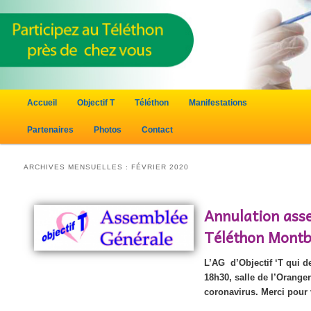
Menu principal
Accueil
Objectif T
Téléthon
Manifestations
Aller au contenu principal
Aller au contenu secondaire
Partenaires
Photos
Contact
ARCHIVES MENSUELLES :
FÉVRIER 2020
Annulation ass
Téléthon Montb
L’AG d’Objectif ‘T qui d
18h30, salle de l’Orange
coronavirus. Merci pour