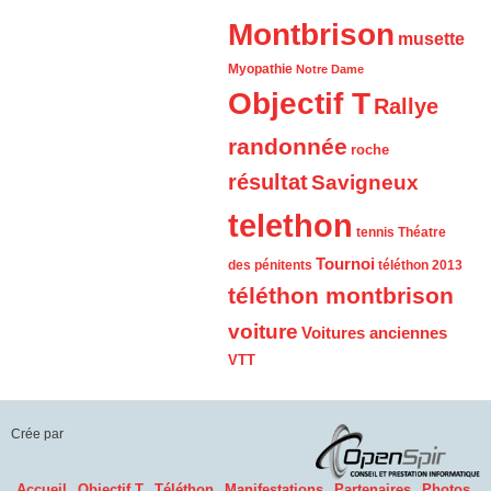
Montbrison
musette
Myopathie
Notre Dame
Objectif T
Rallye
randonnée
roche
résultat
Savigneux
telethon
tennis
Théatre
Tournoi
des pénitents
téléthon 2013
téléthon montbrison
voiture
Voitures anciennes
VTT
Crée par
Accueil
Objectif T
Téléthon
Manifestations
Partenaires
Photos