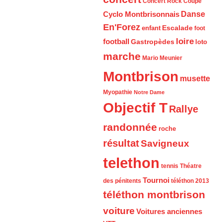
Concert Rock
Coupe
Cyclo Montbrisonnais
Danse
En'Forez
Escalade
enfant
foot
loire
football
Gastropèdes
loto
marche
Mario Meunier
Montbrison
musette
Myopathie
Notre Dame
Objectif T
Rallye
randonnée
roche
résultat
Savigneux
telethon
tennis
Théatre
Tournoi
des pénitents
téléthon 2013
téléthon montbrison
voiture
Voitures anciennes