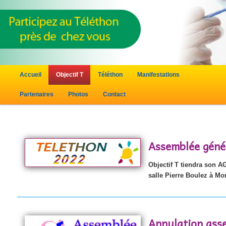
Menu principal
Accueil
Objectif T
Téléthon
Manifestations
Aller au contenu principal
Aller au contenu secondaire
Partenaires
Photos
Contact
Assemblée génér
Objectif T tiendra son A
salle Pierre Boulez à Mo
Annulation ass