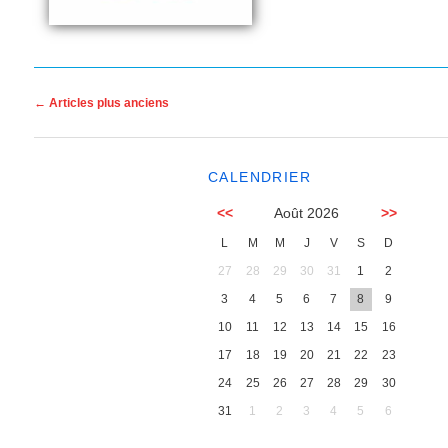
Navigation des articles
←
Articles plus anciens
CALENDRIER
<<
Août 2026
>>
L
M
M
J
V
S
D
27
28
29
30
31
1
2
3
4
5
6
7
8
9
10
11
12
13
14
15
16
17
18
19
20
21
22
23
24
25
26
27
28
29
30
31
1
2
3
4
5
6