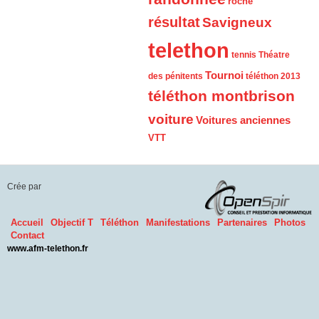
roche
résultat
Savigneux
telethon
tennis
Théatre
Tournoi
des pénitents
téléthon 2013
téléthon montbrison
voiture
Voitures anciennes
VTT
Crée par
Accueil
Objectif T
Téléthon
Manifestations
Partenaires
Photos
Contact
www.afm-telethon.fr