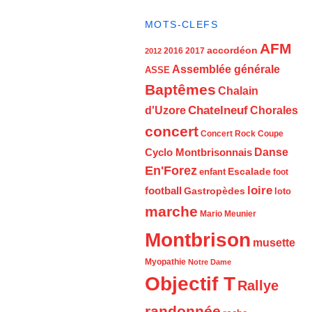
MOTS-CLEFS
AFM
accordéon
2016
2017
2012
Assemblée générale
ASSE
Baptêmes
Chalain
d'Uzore
Chatelneuf
Chorales
concert
Concert Rock
Coupe
Cyclo Montbrisonnais
Danse
En'Forez
Escalade
enfant
foot
loire
football
Gastropèdes
loto
marche
Mario Meunier
Montbrison
musette
Myopathie
Notre Dame
Objectif T
Rallye
randonnée