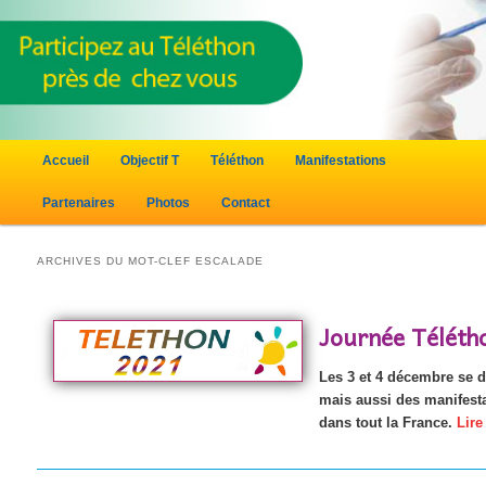
Menu principal
Accueil
Objectif T
Téléthon
Manifestations
Aller au contenu principal
Aller au contenu secondaire
Partenaires
Photos
Contact
ARCHIVES DU MOT-CLEF
ESCALADE
Journée Téléth
Les 3 et 4 décembre se d
mais aussi des manifest
dans tout la France.
Lire