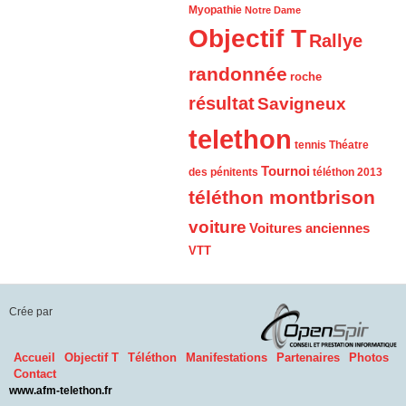
Myopathie
Notre Dame
Objectif T
Rallye
randonnée
roche
résultat
Savigneux
telethon
tennis
Théatre
Tournoi
des pénitents
téléthon 2013
téléthon montbrison
voiture
Voitures anciennes
VTT
Crée par
Accueil
Objectif T
Téléthon
Manifestations
Partenaires
Photos
Contact
www.afm-telethon.fr