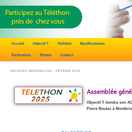
Menu principal
Accueil
Objectif T
Téléthon
Manifestations
Aller au contenu principal
Aller au contenu secondaire
Partenaires
Photos
Contact
ARCHIVES MENSUELLES :
FÉVRIER 2026
Assemblée génér
Objectif T tiendra son AG
Pierre Boulez à Montbri