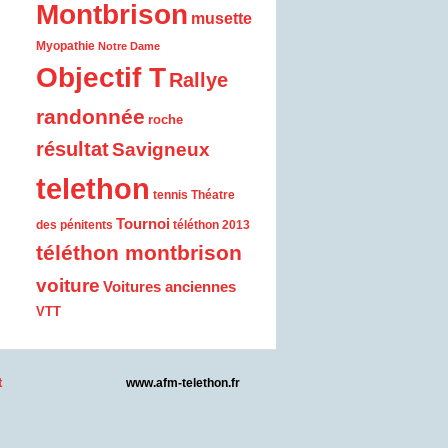
Montbrison
musette
Myopathie
Notre Dame
Objectif T
Rallye
randonnée
roche
résultat
Savigneux
telethon
tennis
Théatre
Tournoi
des pénitents
téléthon 2013
téléthon montbrison
voiture
Voitures anciennes
VTT
t
www.afm-telethon.fr