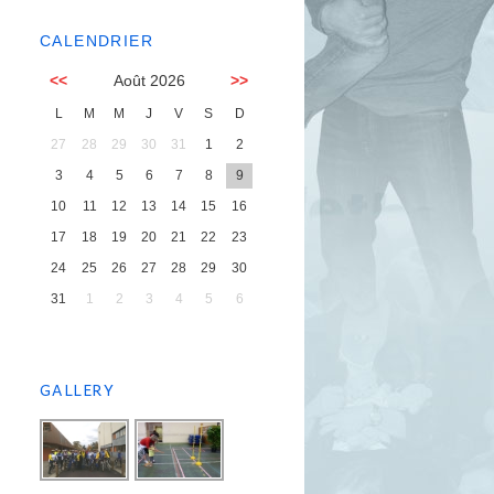
CALENDRIER
<<
Août 2026
>>
L
M
M
J
V
S
D
27
28
29
30
31
1
2
3
4
5
6
7
8
9
10
11
12
13
14
15
16
17
18
19
20
21
22
23
24
25
26
27
28
29
30
31
1
2
3
4
5
6
GALLERY