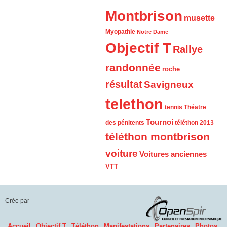
Montbrison
musette
Myopathie
Notre Dame
Objectif T
Rallye
randonnée
roche
résultat
Savigneux
telethon
tennis
Théatre
Tournoi
des pénitents
téléthon 2013
téléthon montbrison
voiture
Voitures anciennes
VTT
Crée par
Accueil
Objectif T
Téléthon
Manifestations
Partenaires
Photos