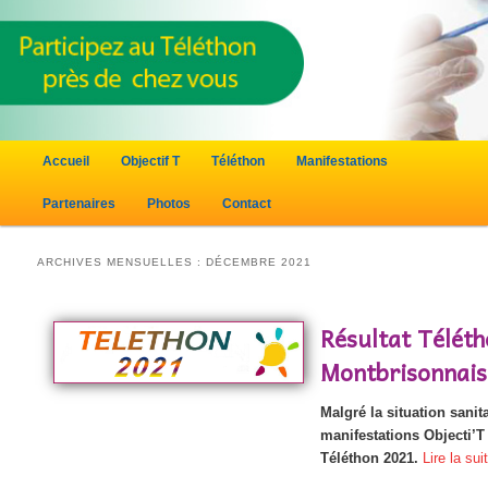
Menu principal
Accueil
Objectif T
Téléthon
Manifestations
Aller au contenu principal
Aller au contenu secondaire
Partenaires
Photos
Contact
ARCHIVES MENSUELLES :
DÉCEMBRE 2021
Résultat Télét
Montbrisonnais
Malgré la situation sanit
manifestations Objecti’T 
Téléthon 2021.
Lire la su