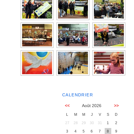
CALENDRIER
<<
Août 2026
>>
L
M
M
J
V
S
D
27
28
29
30
31
1
2
3
4
5
6
7
8
9