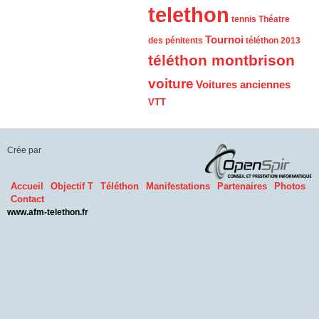
telethon
tennis
Théatre
Tournoi
des pénitents
téléthon 2013
téléthon montbrison
voiture
Voitures anciennes
VTT
Crée par
Accueil
Objectif T
Téléthon
Manifestations
Partenaires
Photos
Contact
www.afm-telethon.fr