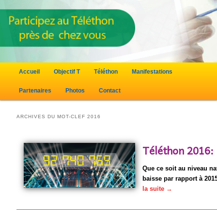
Menu principal
Accueil
Objectif T
Téléthon
Manifestations
Aller au contenu principal
Aller au contenu secondaire
Partenaires
Photos
Contact
ARCHIVES DU MOT-CLEF
2016
Téléthon 2016: 
Que ce soit au niveau nat
baisse par rapport à 20
la suite
→