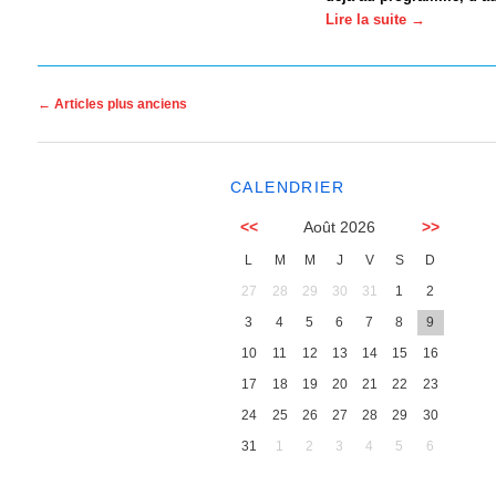
Lire la suite
→
Navigation des articles
←
Articles plus anciens
CALENDRIER
<<
Août 2026
>>
L
M
M
J
V
S
D
27
28
29
30
31
1
2
3
4
5
6
7
8
9
10
11
12
13
14
15
16
17
18
19
20
21
22
23
24
25
26
27
28
29
30
31
1
2
3
4
5
6