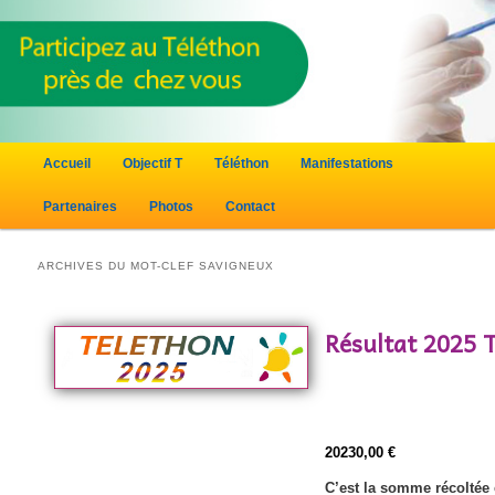
Menu principal
Accueil
Objectif T
Téléthon
Manifestations
Aller au contenu principal
Aller au contenu secondaire
Partenaires
Photos
Contact
ARCHIVES DU MOT-CLEF
SAVIGNEUX
Résultat 2025 
20230,00 €
C’est la somme récoltée e