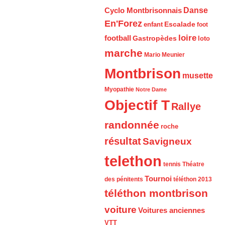
Cyclo Montbrisonnais
Danse
En'Forez
Escalade
enfant
foot
loire
football
Gastropèdes
loto
marche
Mario Meunier
Montbrison
musette
Myopathie
Notre Dame
Objectif T
Rallye
randonnée
roche
résultat
Savigneux
telethon
tennis
Théatre
Tournoi
des pénitents
téléthon 2013
téléthon montbrison
voiture
Voitures anciennes
VTT