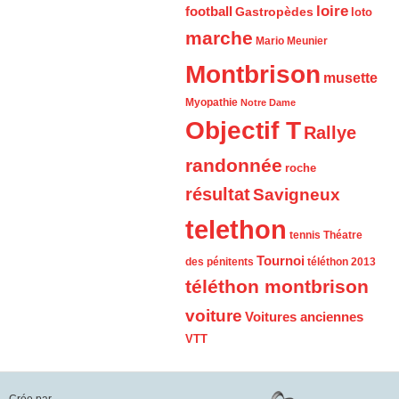
loire
football
Gastropèdes
loto
marche
Mario Meunier
Montbrison
musette
Myopathie
Notre Dame
Objectif T
Rallye
randonnée
roche
résultat
Savigneux
telethon
tennis
Théatre
Tournoi
des pénitents
téléthon 2013
téléthon montbrison
voiture
Voitures anciennes
VTT