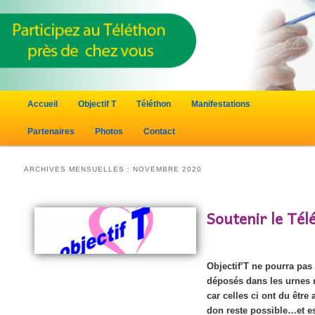
Menu principal
Accueil
Objectif T
Téléthon
Manifestations
Aller au contenu principal
Aller au contenu secondaire
Partenaires
Photos
Contact
ARCHIVES MENSUELLES :
NOVEMBRE 2020
Soutenir le Tél
Objectif’T ne pourra pas 
déposés dans les urnes m
car celles ci ont du être
don reste possible…et es