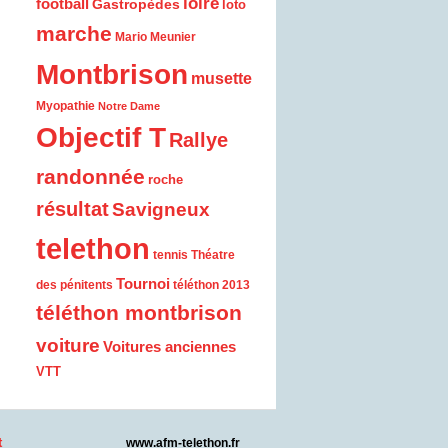
loire
football
Gastropèdes
loto
marche
Mario Meunier
Montbrison
musette
Myopathie
Notre Dame
Objectif T
Rallye
randonnée
roche
résultat
Savigneux
telethon
tennis
Théatre
Tournoi
des pénitents
téléthon 2013
téléthon montbrison
voiture
Voitures anciennes
VTT
t
www.afm-telethon.fr