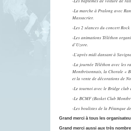
-Les baptêmes de voiture de rall
-La marche à Pralong avec Rand
Massacrier.
-Les 2 séances du concert Rock à
-Les animations Téléthon organi
d’Uzore.
-L’après midi dansant à Savigne
-La journée Téléthon avec les r
Montbrisonnais, la Chorale « Bo
et la vente de décorations de N
-Le tournoi avec le Bridge club
-Le BCMF (Basket Club Montbri
-Les boulistes de la Pétanque d
Grand merci à tous les organisateu
Grand merci aussi aux très nombre