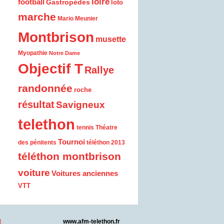
loire
football
Gastropèdes
loto
marche
Mario Meunier
Montbrison
musette
Myopathie
Notre Dame
Objectif T
Rallye
randonnée
roche
résultat
Savigneux
telethon
tennis
Théatre
Tournoi
des pénitents
téléthon 2013
téléthon montbrison
voiture
Voitures anciennes
VTT
t
www.afm-telethon.fr