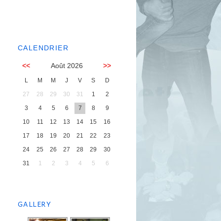
CALENDRIER
<<
Août 2026
>>
L
M
M
J
V
S
D
27
28
29
30
31
1
2
3
4
5
6
7
8
9
10
11
12
13
14
15
16
17
18
19
20
21
22
23
24
25
26
27
28
29
30
31
1
2
3
4
5
6
GALLERY