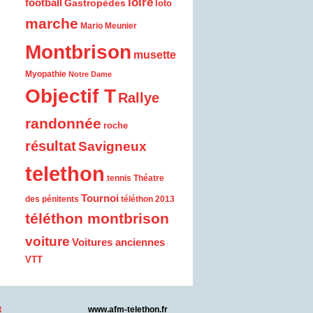
loire
football
Gastropèdes
loto
marche
Mario Meunier
Montbrison
musette
Myopathie
Notre Dame
Objectif T
Rallye
randonnée
roche
résultat
Savigneux
telethon
tennis
Théatre
Tournoi
des pénitents
téléthon 2013
téléthon montbrison
voiture
Voitures anciennes
VTT
t
www.afm-telethon.fr